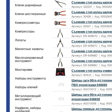
Съемник стоп колец наруж
Ключи шарнирные
Артикул: 422231 | Код: 0000264
Съемник стоп колец наруж 
Ключи шестигранные
Артикул: 30438 | Код: 00002645
Съемник стоп колец наруж 
Компрессометры
Артикул: 30437 | Код: 00002645
Съемник стоп колец наружн
Компрессоры
Артикул: ER-60967D | Код: 000
Лопаты
Съемник стоп колец наруж
Артикул: ER-60967C | Код: 000
Магнитные захваты
Съемник стоп колец наружн
Артикул: ER-60968D | Код: 000
Маслозаправочный
Съемник стоп колец наруж
инструмент
Артикул: ER-60968C | Код: 000
Монтировки
Съемник стоп колец универ
Артикул: 904U3 | Код: 00002645
Наборы инструмента
Щипцы загн 90гр д/стопорн
ПВХ рукоятками 048660
Наборы ключей
Артикул: AG010012 | Код: 0000
Щипцы загн 90гр д/стопорн
Металлорежущий
рукоятками 048658
инструмент
Артикул: AG010006 | Код: 0000
Надфили, наборы
Щипцы прямые д/стопорных
надфилей