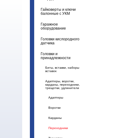
Гайковерты и ключи
балонные с УКМ
Гаражное
оборудование
Головки кислородного
датчика
Головки и
принадлежности
Биты, вставки, наборы
вставок
Адаптеры, воротки,
карданы, переходники,
трещотки, удлинители
Адаптеры
Воротки
Карданы
Переходники