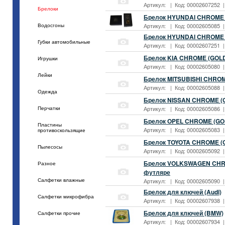
Артикул: | Код: 00002607252 | 
Брелоки
Брелок HYUNDAI CHROME 
Артикул: | Код: 00002605085 | 
Водосгоны
Брелок HYUNDAI CHROME (
Губки автомобильные
Артикул: | Код: 00002607251 | 
Брелок KIA CHROME (GOLD
Игрушки
Артикул: | Код: 00002605080 | 
Лейки
Брелок MITSUBISHI CHROM
Артикул: | Код: 00002605088 | 
Одежда
Брелок NISSAN CHROME (
Артикул: | Код: 00002605086 | 
Перчатки
Брелок OPEL CHROME (GO
Пластины
Артикул: | Код: 00002605083 | 
противоскользящие
Брелок TOYOTA CHROME (
Пылесосы
Артикул: | Код: 00002605092 | 
Брелок VOLKSWAGEN CHRO
Разное
футляре
Артикул: | Код: 00002605090 | 
Салфетки влажные
Брелок для ключей (Audi)
Салфетки микрофибра
Артикул: | Код: 00002607938 | 
Брелок для ключей (BMW)
Салфетки прочие
Артикул: | Код: 00002607934 | 