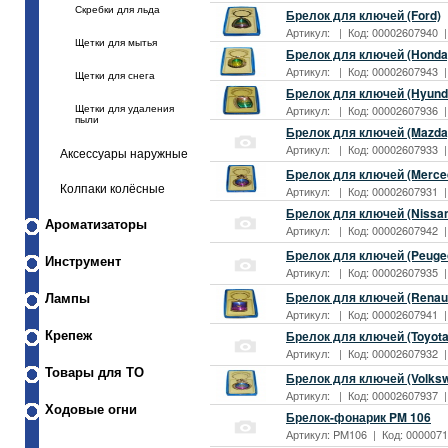
Скребки для льда
Брелок для ключей (Ford)
Артикул: | Код: 00002607940 | 
Щетки для мытья
Брелок для ключей (Honda
Артикул: | Код: 00002607943 | 
Щетки для снега
Брелок для ключей (Hyund
Артикул: | Код: 00002607936 | 
Щетки для удаления
пыли
Брелок для ключей (Mazda
Артикул: | Код: 00002607933 | 
Аксессуары наружные
Брелок для ключей (Merce
Колпаки колёсные
Артикул: | Код: 00002607931 | 
Брелок для ключей (Nissa
Ароматизаторы
Артикул: | Код: 00002607942 | 
Брелок для ключей (Peuge
Инструмент
Артикул: | Код: 00002607935 | 
Брелок для ключей (Renaul
Лампы
Артикул: | Код: 00002607941 | 
Брелок для ключей (Toyota
Крепеж
Артикул: | Код: 00002607932 | 
Товары для ТО
Брелок для ключей (Volks
Артикул: | Код: 00002607937 | 
Ходовые огни
Брелок-фонарик PM 106
Артикул: PM106 | Код: 00000713