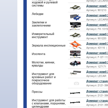
Артикул: LECAR00
ходовой и рулевой
Домкрат ромб 1
системы
Артикул: 901210 
Лебедки
Домкрат ромб 
Артикул: LECAR00
Заклепки и
Домкрат ромб 
заклепочники
Артикул: FK-1015
Домкрат ромб 2
Измерительный
инструмент
Артикул: 901220 
Домкрат ромб 2
Зеркала инспекционные
Артикул: 43116 |
Домкрат ромб 
Изолента
Артикул: F-ST-11
Домкрат ромб 2
Молотки, киянки,
кувалды
Артикул: 127171 
Домкрат ромб 
Инструмент для
Артикул: LECAR |
кузовных работ и
покрасочное
Домкрат станда
оборудование
Артикул: 2121-39
Домкрат станда
Прессы
Артикул: 2121-39
Домкрат станда
Инструмент для работы
с клапанами, поршнями,
Артикул: 2101-39
цилиндрами