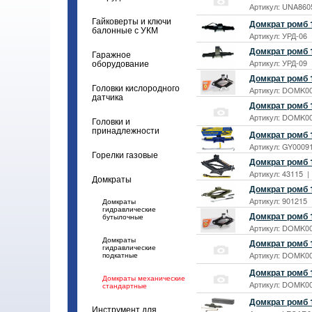
Артикул: UNA8605
Гайковерты и ключи
Домкрат ромб 1
балонные с УКМ
Артикул: УРД-06 
Домкрат ромб 1
Гаражное
Артикул: УРД-09 
оборудование
Домкрат ромб 
Головки кислородного
Артикул: DOMK000
датчика
Домкрат ромб 
Артикул: DOMK000
Головки и
принадлежности
Домкрат ромб 1
Артикул: GY00091
Горелки газовые
Домкрат ромб 1
Артикул: 43115 |
Домкраты
Домкрат ромб 1
Артикул: 901215 
Домкраты
гидравлические
Домкрат ромб 
бутылочные
Артикул: DOMK000
Домкраты
Домкрат ромб 
гидравлические
Артикул: DOMK000
подкатные
Домкрат ромб
Домкраты механические
Артикул: DOMK000
стандартные
Домкрат ромб 
Инструмент для