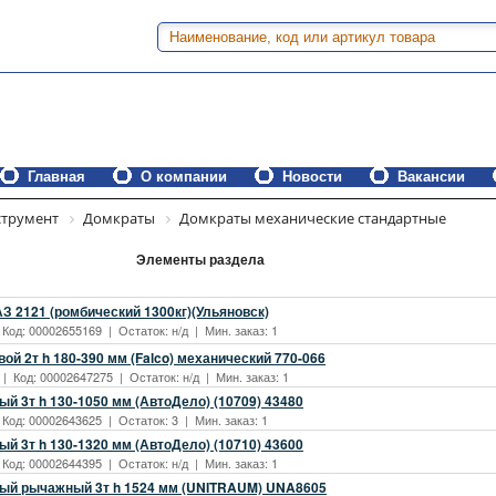
Главная
О компании
Новости
Вакансии
трумент
Домкраты
Домкраты механические стандартные
Элементы раздела
З 2121 (ромбический 1300кг)(Ульяновск)
 Код: 00002655169 | Остаток: н/д | Мин. заказ: 1
ой 2т h 180-390 мм (Falco) механический 770-066
 | Код: 00002647275 | Остаток: н/д | Мин. заказ: 1
й 3т h 130-1050 мм (АвтоДело) (10709) 43480
 Код: 00002643625 | Остаток: 3 | Мин. заказ: 1
й 3т h 130-1320 мм (АвтоДело) (10710) 43600
 Код: 00002644395 | Остаток: н/д | Мин. заказ: 1
ый рычажный 3т h 1524 мм (UNITRAUM) UNA8605