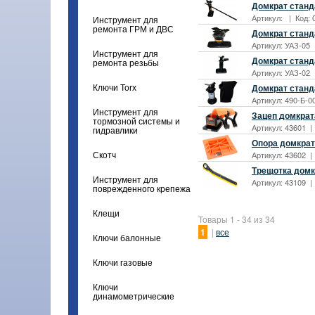
Домкрат станда
Артикул: | Код: 
Инструмент для
ремонта ГРМ и ДВС
Домкрат станда
Артикул: УАЗ-05 
Инструмент для
Домкрат станда
ремонта резьбы
Артикул: УАЗ-02 
Домкрат станд
Ключи Torx
Артикул: 490-Б-0
Инструмент для
Зацеп домкрата
тормозной системы и
Артикул: 43601 |
гидравлики
Опора домкрат
Артикул: 43602 |
Скотч
Трещотка домкр
Инструмент для
Артикул: 43109 |
поврежденного крепежа
Клещи
Товары 1 - 34 из 34
1
|
все
Ключи балонные
Ключи газовые
Ключи
динамометрические