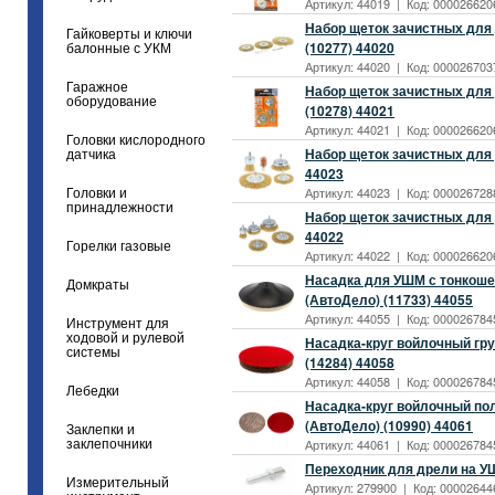
Артикул: 44019 | Код: 0000266206
Набор щеток зачистных для 
Гайковерты и ключи
(10277) 44020
балонные с УКМ
Артикул: 44020 | Код: 0000267037
Гаражное
Набор щеток зачистных для 
оборудование
(10278) 44021
Артикул: 44021 | Код: 0000266206
Головки кислородного
Набор щеток зачистных для д
датчика
44023
Артикул: 44023 | Код: 0000267288
Головки и
принадлежности
Набор щеток зачистных для д
44022
Горелки газовые
Артикул: 44022 | Код: 0000266206
Насадка для УШМ с тонкоше
Домкраты
(АвтоДело) (11733) 44055
Артикул: 44055 | Код: 0000267845
Инструмент для
ходовой и рулевой
Насадка-круг войлочный гр
системы
(14284) 44058
Артикул: 44058 | Код: 0000267845
Лебедки
Насадка-круг войлочный пол
(АвтоДело) (10990) 44061
Заклепки и
Артикул: 44061 | Код: 0000267845
заклепочники
Переходник для дрели на У
Измерительный
Артикул: 279900 | Код: 000026446