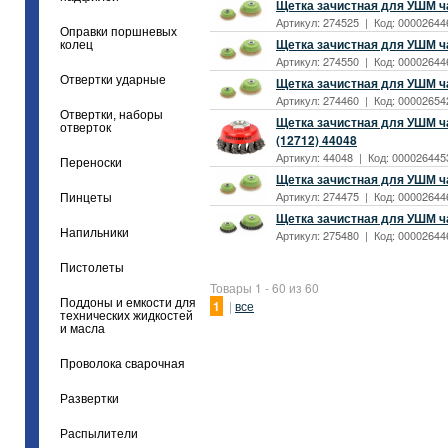
Щетка зачистная для УШМ ч
Артикул: 274525 | Код: 00002644
Оправки поршневых
Щетка зачистная для УШМ ч
колец
Артикул: 274550 | Код: 000026446
Отвертки ударные
Щетка зачистная для УШМ ч
Артикул: 274460 | Код: 00002654
Отвертки, наборы
Щетка зачистная для УШМ ч
отверток
(12712) 44048
Артикул: 44048 | Код: 0000264453
Переноски
Щетка зачистная для УШМ ч
Артикул: 274475 | Код: 00002644
Пинцеты
Щетка зачистная для УШМ ча
Напильники
Артикул: 275480 | Код: 000026446
Пистолеты
Товары 1 - 60 из 60
Поддоны и емкости для
1
|
все
технических жидкостей
и масла
Проволока сварочная
Развертки
Распылители