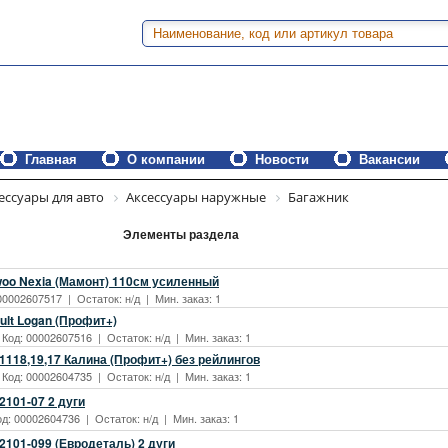
Главная
О компании
Новости
Вакансии
ессуары для авто
Аксессуары наружные
Багажник
Элементы раздела
oo Nexia (Мамонт) 110см усиленный
00002607517 | Остаток: н/д | Мин. заказ: 1
ult Logan (Профит+)
 Код: 00002607516 | Остаток: н/д | Мин. заказ: 1
1118,19,17 Калина (Профит+) без рейлингов
 Код: 00002604735 | Остаток: н/д | Мин. заказ: 1
2101-07 2 дуги
од: 00002604736 | Остаток: н/д | Мин. заказ: 1
2101-099 (Евродеталь) 2 дуги