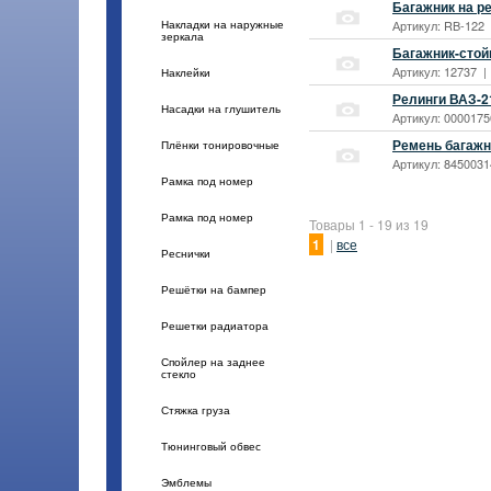
Багажник на р
Артикул: RB-122 
Накладки на наружные
зеркала
Багажник-стой
Артикул: 12737 |
Наклейки
Релинги ВАЗ-2
Насадки на глушитель
Артикул: 0000175
Ремень багажн
Плёнки тонировочные
Артикул: 8450031
Рамка под номер
Рамка под номер
Товары 1 - 19 из 19
1
|
все
Реснички
Решётки на бампер
Решетки радиатора
Спойлер на заднее
стекло
Стяжка груза
Тюнинговый обвес
Эмблемы