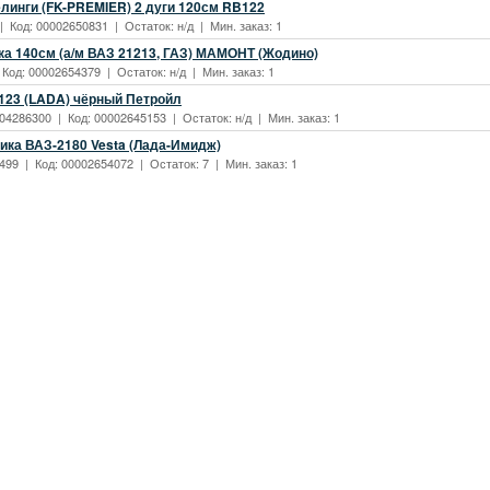
елинги (FK-PREMIER) 2 дуги 120см RB122
| Код: 00002650831 | Остаток: н/д | Мин. заказ: 1
ка 140см (а/м ВАЗ 21213, ГАЗ) МАМОНТ (Жодино)
 Код: 00002654379 | Остаток: н/д | Мин. заказ: 1
123 (LADA) чёрный Петройл
04286300 | Код: 00002645153 | Остаток: н/д | Мин. заказ: 1
ика ВАЗ-2180 Vesta (Лада-Имидж)
499 | Код: 00002654072 | Остаток: 7 | Мин. заказ: 1