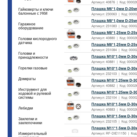
Артикул: 40876 | Код: 00002
Плашка М6*1,0мм D-20м
Гайковерты и ключи
балонные с УКМ
Артикул: 230063 | Код: 0000
Плашка М8*1,0мм D-25м
Гаражное
Артикул: 231083 | Код: 0000
оборудование
Плашка М8*1,25мм D-25м
Артикул: 40880 | Код: 00002
Головки кислородного
датчика
Плашка М8*1,25мм D-25
Артикул: 231084 | Код: 0000
Головки и
Плашка М10*1,0мм D-30м
принадлежности
Артикул: 40881 | Код: 00002
Плашка М10*1,0мм D-30
Горелки газовые
Артикул: 232103 | Код: 0000
Домкраты
Плашка М10*1,25мм D-30
Артикул: 40882 | Код: 00002
Инструмент для
Плашка М10*1,25мм D-3
ходовой и рулевой
Артикул: 232104 | Код: 0000
системы
Плашка М10*1,5мм D-30м
Лебедки
Артикул: 40883 | Код: 00002
Плашка М10*1,5мм D-30
Заклепки и
Артикул: 232105 | Код: 0000
заклепочники
Плашка М11*1,5мм D-30
Артикул: RF-DIE11150 | Код:
Измерительный