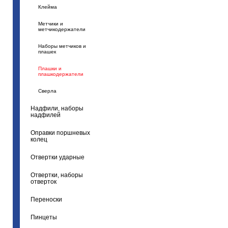
Клейма
Метчики и
метчикодержатели
Наборы метчиков и
плашек
Плашки и
плашкодержатели
Сверла
Надфили, наборы
надфилей
Оправки поршневых
колец
Отвертки ударные
Отвертки, наборы
отверток
Переноски
Пинцеты