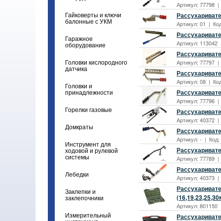
Артикул: 77798 |
Рассухаривате
Гайковерты и ключи
балонные с УКМ
Артикул: 01 | Ко
Рассухаривате
Гаражное
Артикул: 113042 
оборудование
Рассухаривате
Артикул: 77797 |
Головки кислородного
датчика
Рассухаривате
Артикул: 08 | Ко
Головки и
Рассухаривате
принадлежности
Артикул: 77796 |
Горелки газовые
Рассухаривате
Артикул: 40372 |
Домкраты
Рассухаривате
Артикул: - | Код
Инструмент для
Рассухаривате
ходовой и рулевой
системы
Артикул: 77789 |
Рассухаривате
Лебедки
Артикул: 40373 |
Рассухаривате
Заклепки и
(16,19,23,25,30
заклепочники
Артикул: 801150 
Измерительный
Рассухаривате