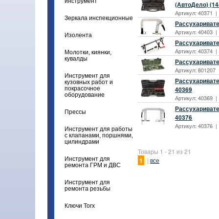
инструмент
(АвтоДело) (14
Артикул: 40371 |
Зеркала инспекционные
Рассухаривате
Артикул: 40403 |
Изолента
Рассухаривател
Артикул: 40374 |
Молотки, киянки,
кувалды
Рассухаривате
Артикул: 801207 
Инструмент для
Рассухаривате
кузовных работ и
покрасочное
40369
оборудование
Артикул: 40369 |
Рассухаривате
Прессы
40376
Артикул: 40376 |
Инструмент для работы
с клапанами, поршнями,
цилиндрами
Товары 1 - 21 из 21
Инструмент для
1
|
все
ремонта ГРМ и ДВС
Инструмент для
ремонта резьбы
Ключи Torx