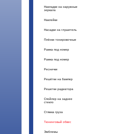
Накладки на наружные
зеркала
Наклейки
Насадки на глушитель
Плёнки тонировочные
Рамка под номер
Рамка под номер
Реснички
Решётки на бампер
Решетки радиатора
Спойлер на заднее
стекло
Стяжка груза
Тюнинговый обвес
Эмблемы