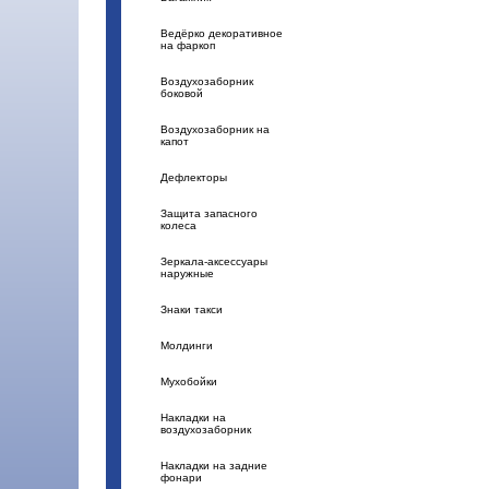
Ведёрко декоративное
на фаркоп
Воздухозаборник
боковой
Воздухозаборник на
капот
Дефлекторы
Защита запасного
колеса
Зеркала-аксессуары
наружные
Знаки такси
Молдинги
Мухобойки
Накладки на
воздухозаборник
Накладки на задние
фонари